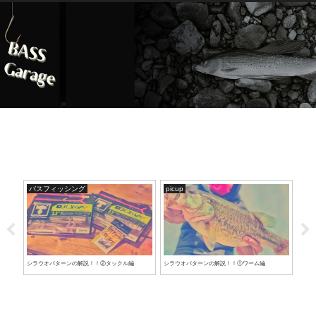
バスフィッシング
picup
バ
クショ
シラウオパターンの解説！！②タックル編
シラウオパターンの解説！！①ワーム編
つい
パタ