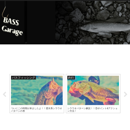
バスフィッシング
釣行
バ
ついにこの時期が来ましたよ！！霞水系シラウオ
シラウオパターン解説！！③ポイント&アクショ
シラ
パターンの巻
ン方法！