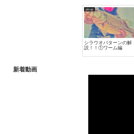
picup
シラウオパターンの解
説！！①ワーム編
新着動画