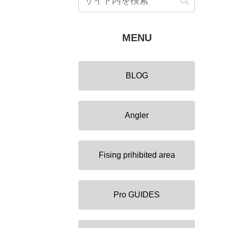
MENU
BLOG
Angler
Fising prihibited area
Pro GUIDES