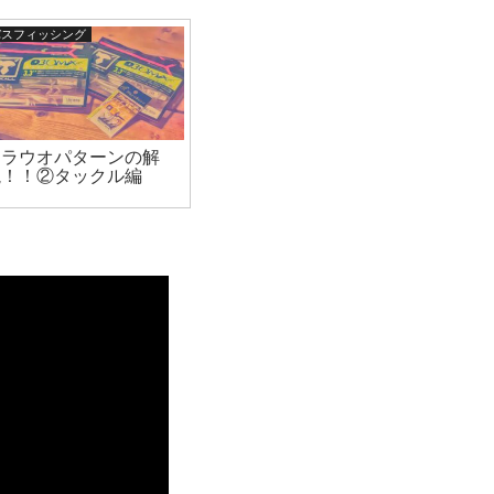
バスフィッシング
シラウオパターンの解
説！！②タックル編