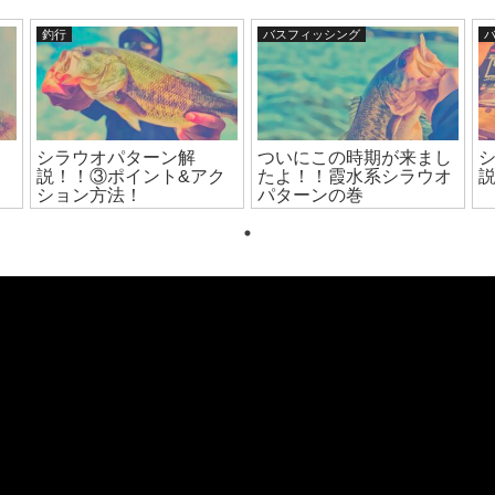
釣行
バスフィッシング
シラウオパターン解
ついにこの時期が来まし
説！！③ポイント&アク
たよ！！霞水系シラウオ
ション方法！
パターンの巻